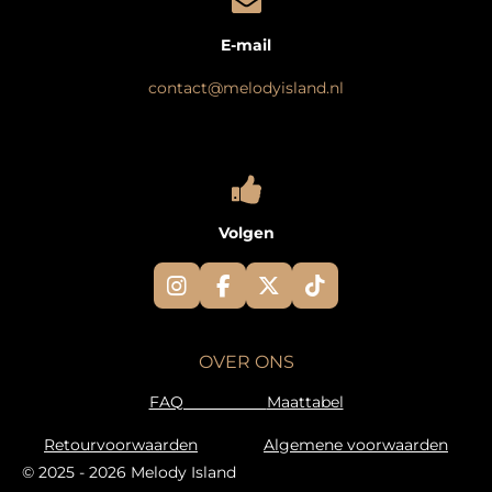
E-mail
contact@melodyisland.nl
Volgen
I
F
X
T
n
a
i
s
c
k
t
e
T
OVER ONS
a
b
o
g
o
k
FAQ
Maattabel
r
o
a
k
Retourvoorwaarden
Algemene voorwaarden
m
© 2025 - 2026 Melody Island