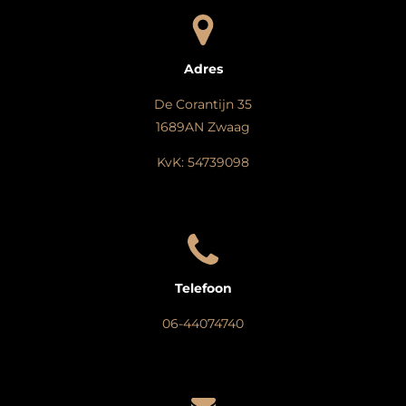
Adres
De Corantijn 35
1689AN Zwaag
KvK: 54739098
Telefoon
06-44074740