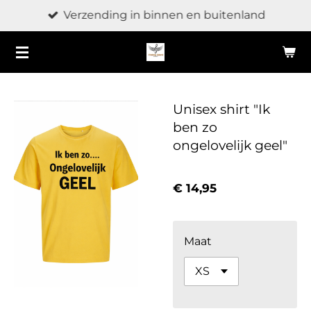
Verzending in binnen en buitenland
Ga
direct
naar
de
hoofdinhoud
Unisex shirt "Ik
ben zo
ongelovelijk geel"
€ 14,95
Maat