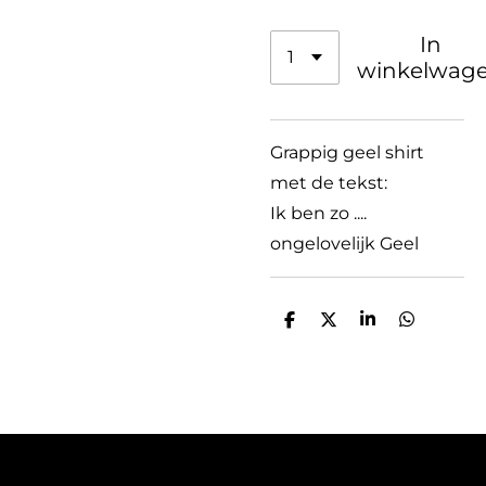
In
winkelwag
Grappig geel shirt
met de tekst:
Ik ben zo ....
ongelovelijk Geel
D
D
S
D
e
e
h
e
l
e
a
l
e
l
r
e
n
e
n