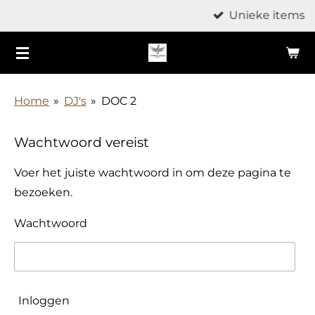
Unieke items
Ga
direct
naar
de
hoofdinhoud
Home
»
DJ's
»
DOC 2
Wachtwoord vereist
Voer het juiste wachtwoord in om deze pagina te
bezoeken.
Wachtwoord
Inloggen