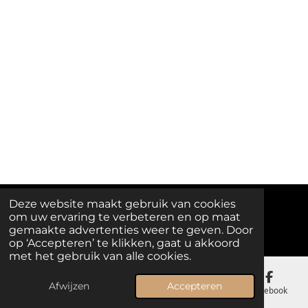
Deze website maakt gebruik van cookies
om uw ervaring te verbeteren en op maat
© 2025 - 2026 Melody Island
gemaakte advertenties weer te geven. Door
op ‘Accepteren’ te klikken, gaat u akkoord
met het gebruik van alle cookies.
Afwijzen
Accepteren
E-mailadres
Telefoonnummer
Kaart
Facebook