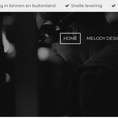
g in binnen en buitenland
Snelle levering
HOME
MELODY DESI