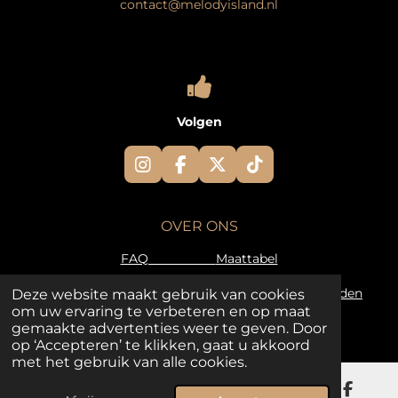
contact@melodyisland.nl
Volgen
I
F
X
T
n
a
i
s
c
k
t
e
T
OVER ONS
a
b
o
g
o
k
FAQ
Maattabel
r
o
a
k
Retourvoorwaarden
Algemene voorwaarden
Deze website maakt gebruik van cookies
m
om uw ervaring te verbeteren en op maat
© 2025 - 2026 Melody Island
gemaakte advertenties weer te geven. Door
op ‘Accepteren’ te klikken, gaat u akkoord
met het gebruik van alle cookies.