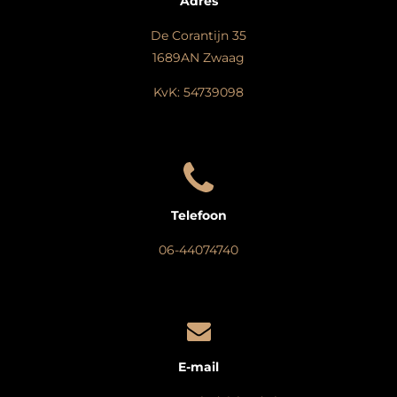
Adres
De Corantijn 35
1689AN Zwaag
KvK: 54739098
Telefoon
06-44074740
E-mail