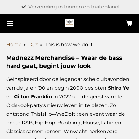
Verzending in binnen en buitenland
Ga
direct
naar
de
hoofdinhoud
Home
»
DJ's
»
This is how we do it
Madnezz Merchandise – Waar de bass
hard gaat, begint jouw look
Geïnspireerd door de legendarische clubavonden
van de jaren ’90 en begin 2000 besloten
Shiro Ye
en
Gilton Franklin
in 2022 om de geest van de
Oldskool-party’s nieuw leven in te blazen. Zo
ontstond ThisIsHowWeDoIt!: een event waar de
beste R&B, Hip Hop, Bubbling, House, Latin en
Classics samenkomen. Verwacht herkenbare