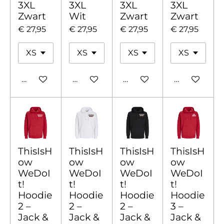
3XL
3XL
3XL
3XL
Zwart
Wit
Zwart
Zwart
€ 27,95
€ 27,95
€ 27,95
€ 27,95
In winkelwagen
In winkelwagen
In winkelwagen
In winkelw
ThisIsH
ThisIsH
ThisIsH
ThisIsH
ow
ow
ow
ow
WeDoI
WeDoI
WeDoI
WeDoI
t!
t!
t!
t!
Hoodie
Hoodie
Hoodie
Hoodie
2 –
2 –
2 –
3 –
Jack &
Jack &
Jack &
Jack &