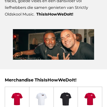
tracks, goede vibes en een dansvloer vol
liefhebbers die samen genieten van Strictly
Oldskool Music.
ThisIsHowWeDoIt!
Merchandise ThisIsHowWeDoIt!