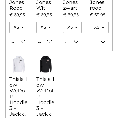
Jones
Jones
Jones
Jones
Rood
Wit
zwart
rood
€ 69,95
€ 69,95
€ 69,95
€ 69,95
In winkelwagen
In winkelwagen
In winkelwagen
In winkelw
ThisIsH
ThisIsH
ow
ow
WeDoI
WeDoI
t!
t!
Hoodie
Hoodie
3 –
3 –
Jack &
Jack &