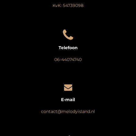
KvK: 54739098
Telefoon
06-44074740
E-mail
contact@melodyisland.nl