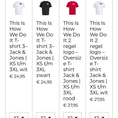
This Is
This Is
This Is
This Is
How
How
How
How
We Do
We Do
We Do
We Do
It T-
It T-
It 2
It 2
shirt 3–
shirt 3–
regel
regel
Jack &
Jack &
logo –
logo –
Jones |
Jones |
Oversiz
Oversiz
XS t/m
XS t/m
e T-
e T-
3XL wit
3XL
shirt
shirt
zwart
Jack &
Jack &
€ 24,95
Jones |
Jones |
€ 24,95
XS t/m
XS t/m
3XL
3XL wit
rood
€ 27,95
€ 27,95