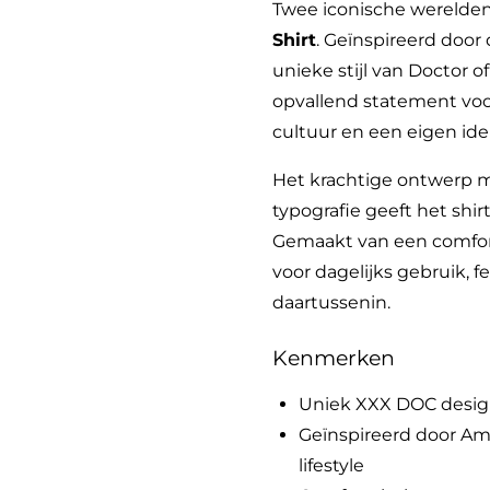
Twee iconische werelde
Shirt
. Geïnspireerd doo
unieke stijl van Doctor of
opvallend statement voo
cultuur en een eigen iden
Het krachtige ontwerp 
typografie geeft het shir
Gemaakt van een comfor
voor dagelijks gebruik, f
daartussenin.
Kenmerken
Uniek XXX DOC desi
Geïnspireerd door Am
lifestyle