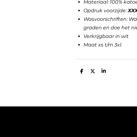
Materiaal: 100% kato
Opdruk voorzijde:
XX
Wasvoorschriften: Wa
graden en doe het nie
Verkrijgbaar in wit
Maat xs t/m 3xl.
D
D
S
e
e
h
l
e
a
e
l
r
n
e