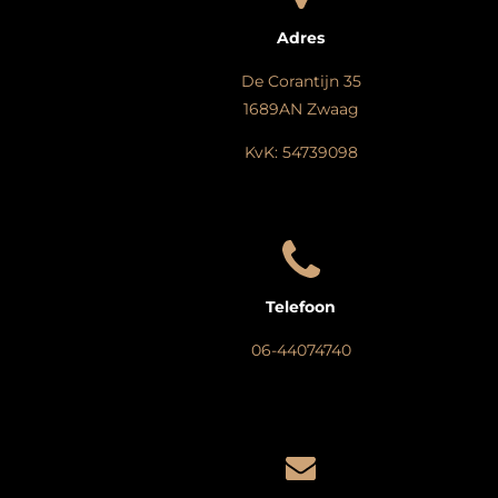
Adres
De Corantijn 35
1689AN Zwaag
KvK: 54739098
Telefoon
06-44074740