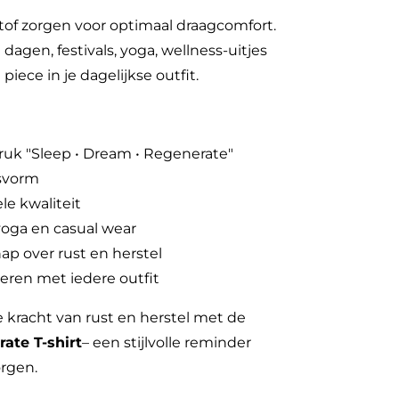
stof zorgen voor optimaal draagcomfort.
agen, festivals, yoga, wellness-uitjes
iece in je dagelijkse outfit.
ruk "Sleep • Dream • Regenerate"
svorm
e kwaliteit
 yoga en casual wear
p over rust en herstel
ren met iedere outfit
e kracht van rust en herstel met de
ate T-shirt
– een stijlvolle reminder
orgen.