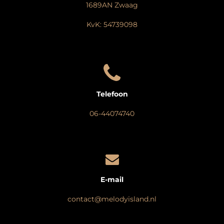
1689AN Zwaag
KvK: 54739098
Telefoon
06-44074740
E-mail
contact@melodyisland.nl