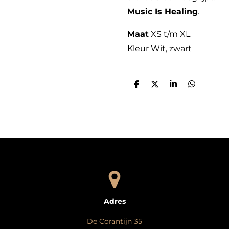
Music Is Healing
.
Maat
XS t/m XL
Kleur Wit, zwart
D
D
S
D
e
e
h
e
l
e
a
l
e
l
r
e
n
e
n
Adres
De Corantijn 35