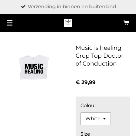
Verzending in binnen en buitenland
Ga
direct
naar
de
hoofdinhoud
Music is healing
Crop Top Doctor
of Conduction
€ 29,99
Colour
Size