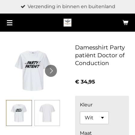
Verzending in binnen en buitenland
Ga
direct
naar
de
hoofdinhoud
Damesshirt Party
patiënt Doctor of
Conduction
€ 34,95
Kleur
Maat