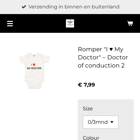
Verzending in binnen en buitenland
Ga
direct
naar
de
hoofdinhoud
Romper "I ♥ My
Doctor" – Doctor
of conduction 2
€ 7,99
Size
Colour