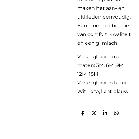
maken het aan- en
uitkleden eenvoudig.
Een fijne combinatie
van comfort, kwaliteit
en een glimlach.
Verkrijgbaar in de
maten: 3M, 6M, 9M,
12M, 18M
Verkrijgbaar in kleur:
Wit, roze, licht blauw
D
D
S
D
e
e
h
e
l
e
a
l
e
l
r
e
n
e
n