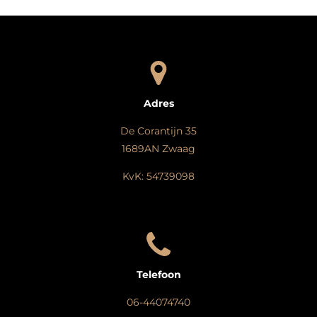
Adres
De Corantijn 35
1689AN Zwaag
KvK: 54739098
Telefoon
06-44074740