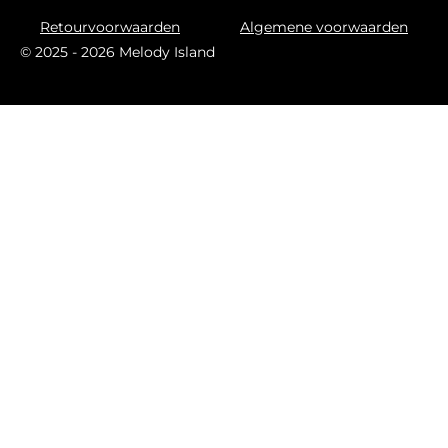
r
o
a
k
Retourvoorwaarden
Algemene voorwaarden
m
© 2025 - 2026 Melody Island