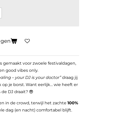
agen
 is gemaakt voor zwoele festivaldagen,
en good vibes only.
ealing – your DJ is your doctor”
draag jij
 op je borst. Want eerlijk… wie heeft er
 de DJ draait? 😎
nen in de crowd, terwijl het zachte
100%
le dag (en nacht) comfortabel blijft.