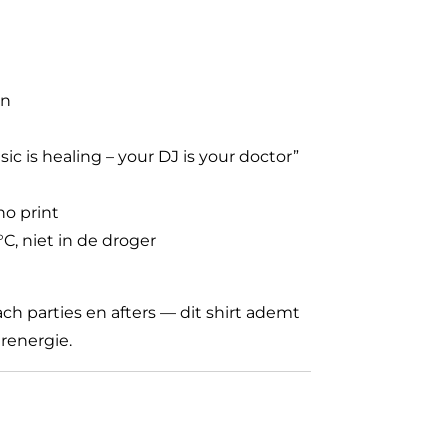
en
sic is healing – your DJ is your doctor”
no print
C, niet in de droger
each parties en afters — dit shirt ademt
renergie.