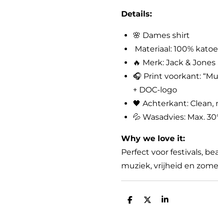
Details:
🌸 Dames shirt
Materiaal: 100% kato
🔥 Merk: Jack & Jones
🎧 Print voorkant: “Mu
+ DOC-logo
🖤 Achterkant: Clean, 
💦 Wasadvies: Max. 30°
Why we love it:
Perfect voor festivals, b
muziek, vrijheid en zome
D
D
S
e
e
h