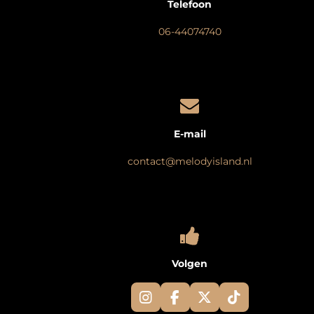
Telefoon
06-44074740
E-mail
contact@melodyisland.nl
Volgen
I
F
X
T