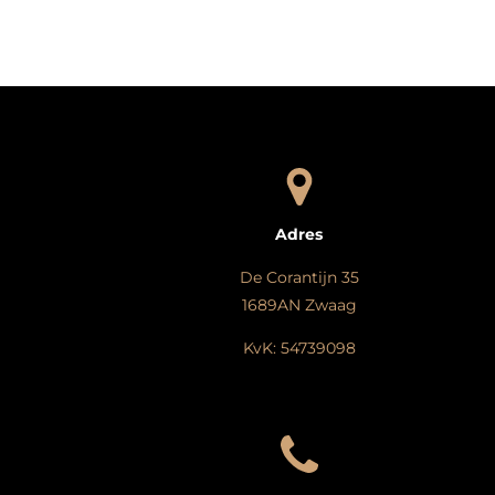
Adres
De Corantijn 35
1689AN Zwaag
KvK: 54739098