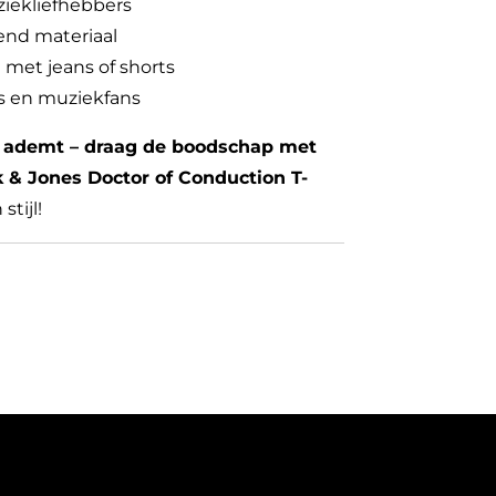
iekliefhebbers
nd materiaal
 met jeans of shorts
’s en muziekfans
ek ademt – draag de boodschap met
 & Jones Doctor of Conduction T-
stijl!