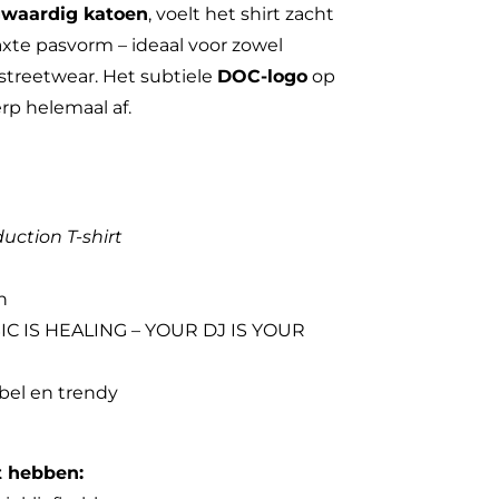
waardig katoen
, voelt het shirt zacht
axte pasvorm – ideaal voor zowel
l streetwear. Het subtiele
DOC-logo
op
rp helemaal af.
uction T-shirt
n
SIC IS HEALING – YOUR DJ IS YOUR
abel en trendy
lt hebben: