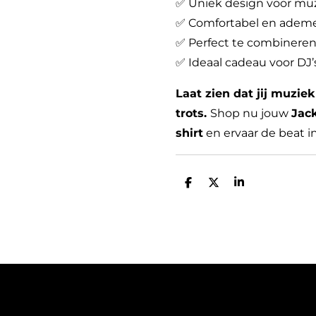
✅ Uniek design voor muz
✅ Comfortabel en ademe
✅ Perfect te combineren
✅ Ideaal cadeau voor DJ
Laat zien dat jij muzi
trots.
Shop nu jouw
Jack
shirt
en ervaar de beat in 
D
D
S
e
e
h
l
e
a
e
l
r
n
e