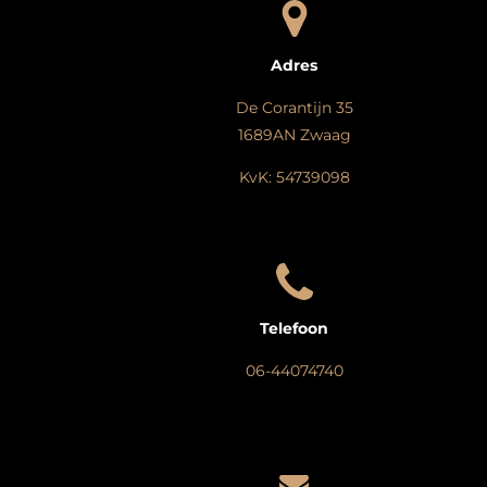
Adres
De Corantijn 35
1689AN Zwaag
KvK: 54739098
Telefoon
06-44074740