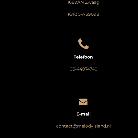
1689AN Zwaag
KvK: 54739098
Telefoon
06-44074740
E-mail
contact@melodyisland.nl