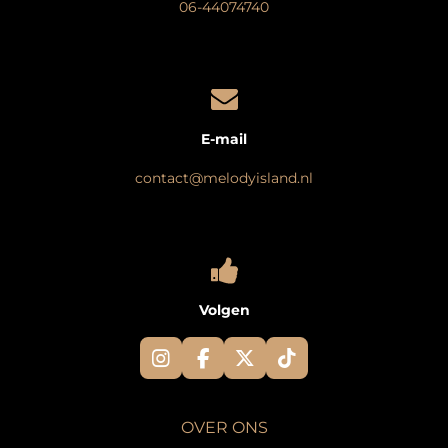
06-44074740
E-mail
contact@melodyisland.nl
Volgen
I
F
X
T
n
a
i
s
c
k
t
e
T
OVER ONS
a
b
o