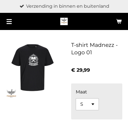
Verzending in binnen en buitenland
Ga
direct
naar
de
hoofdinhoud
T-shirt Madnezz -
Logo 01
€ 29,99
Maat