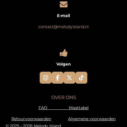
E-mail
contact@melodyisland.nl
Volgen
I
F
X
T
n
a
i
s
c
k
t
e
T
OVER ONS
a
b
o
g
o
k
FAQ
Maattabel
r
o
a
k
Retourvoorwaarden
Algemene voorwaarden
m
© 2025 - 2026 Melody Island