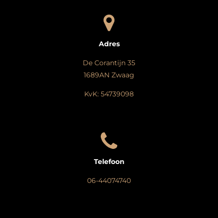
Adres
De Corantijn 35
1689AN Zwaag
KvK: 54739098
Telefoon
06-44074740