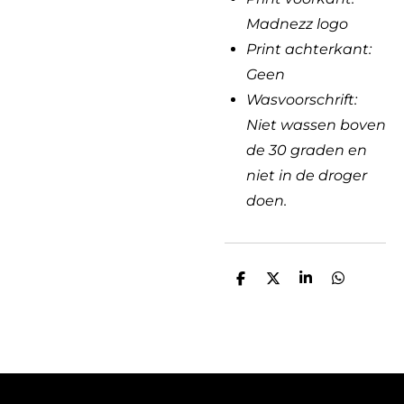
Madnezz logo
Print achterkant:
Geen
Wasvoorschrift:
Niet wassen boven
de 30 graden en
niet in de droger
doen.
D
D
S
D
e
e
h
e
l
e
a
l
e
l
r
e
n
e
n