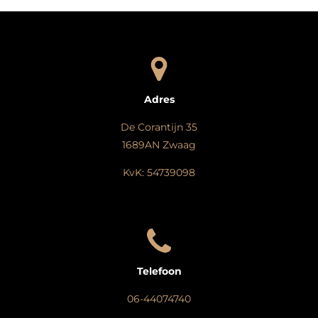
Adres
De Corantijn 35
1689AN Zwaag
KvK: 54739098
Telefoon
06-44074740