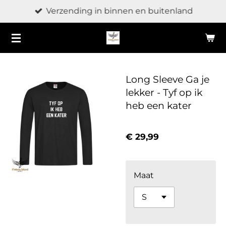
Verzending in binnen en buitenland
Ga
direct
naar
de
hoofdinhoud
Long Sleeve Ga je
lekker - Tyf op ik
heb een kater
€ 29,99
Maat