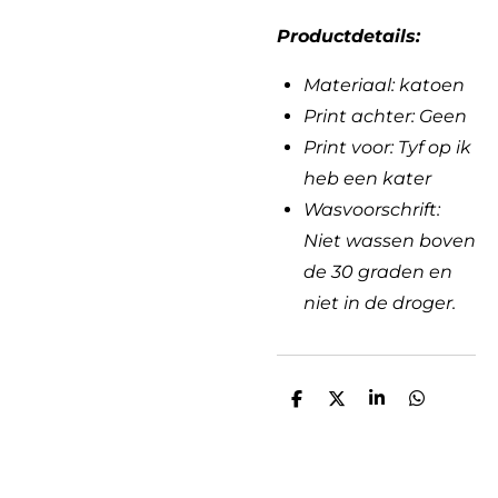
Productdetails:
Materiaal: katoen
Print achter: Geen
Print voor: Tyf op ik
heb een kater
Wasvoorschrift:
Niet wassen boven
de 30 graden en
niet in de droger.
D
D
S
D
e
e
h
e
l
e
a
l
e
l
r
e
n
e
n