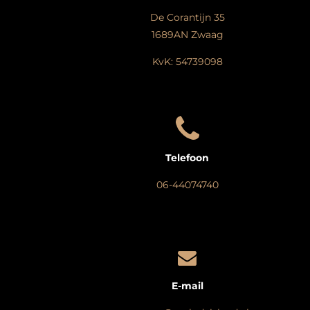
De Corantijn 35
1689AN Zwaag
KvK: 54739098
Telefoon
06-44074740
E-mail