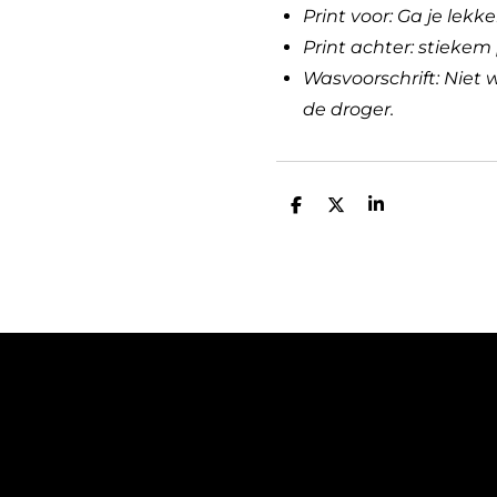
Print voor: Ga je lekke
Print achter: stiekem 
Wasvoorschrift: Niet 
de droger.
D
D
S
e
e
h
l
e
a
e
l
r
n
e