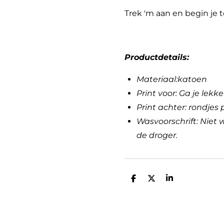
Trek 'm aan en begin je t
Productdetails:
Materiaal:katoen
Print voor: Ga je lekke
Print achter: rondjes 
Wasvoorschrift: Niet 
de droger.
D
D
S
e
e
h
l
e
a
e
l
r
n
e