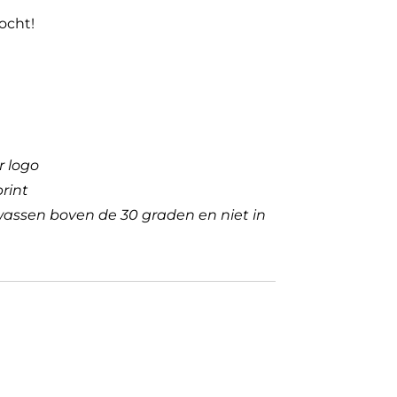
ocht!
r logo
print
wassen boven de 30 graden en niet in