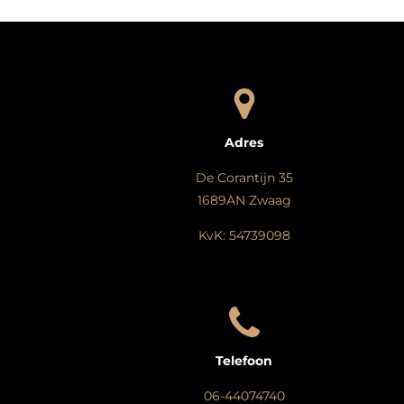
Adres
De Corantijn 35
1689AN Zwaag
KvK: 54739098
Telefoon
06-44074740