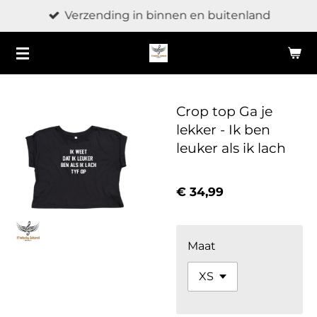
Verzending in binnen en buitenland
Ga
direct
naar
de
hoofdinhoud
Crop top Ga je
lekker - Ik ben
leuker als ik lach
€ 34,99
Maat