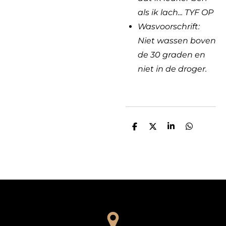
als ik lach... TYF OP
Wasvoorschrift:
Niet wassen boven
de 30 graden en
niet in de droger.
D
D
S
D
e
e
h
e
l
e
a
l
e
l
r
e
n
e
n