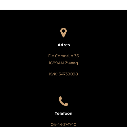
Adres
De Corantijn 35
1689AN Zwaag
KvK: 54739098
Telefoon
06-44074740