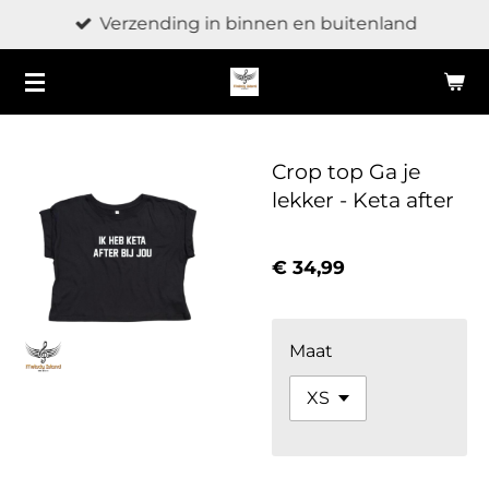
Verzending in binnen en buitenland
Ga
direct
naar
de
hoofdinhoud
Crop top Ga je
lekker - Keta after
€ 34,99
Maat