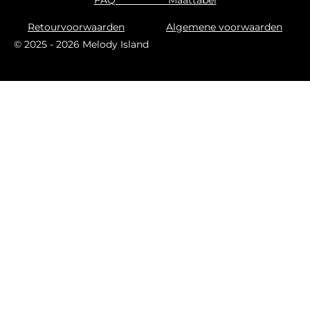
FAQ
Maattabel
r
o
a
k
Retourvoorwaarden
Algemene voorwaarden
m
© 2025 - 2026 Melody Island