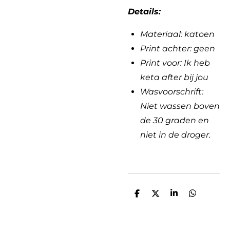
Details:
Materiaal: katoen
Print achter: geen
Print voor: Ik heb
keta after bij jou
Wasvoorschrift:
Niet wassen boven
de 30 graden en
niet in de droger.
D
D
S
D
e
e
h
e
l
e
a
l
e
l
r
e
n
e
n