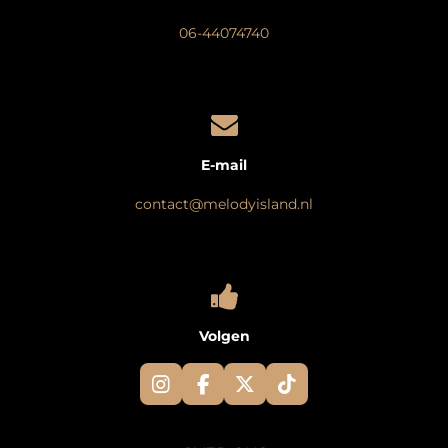
06-44074740
E-mail
contact@melodyisland.nl
Volgen
I
F
X
T
n
a
i
s
c
k