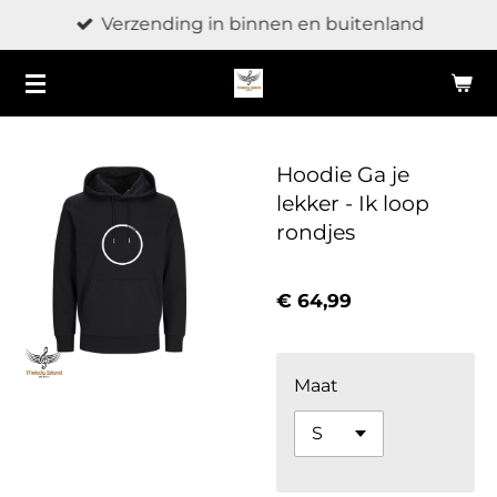
Verzending in binnen en buitenland
Ga
direct
naar
de
hoofdinhoud
Hoodie Ga je
lekker - Ik loop
rondjes
€ 64,99
Maat