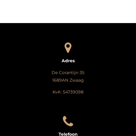
l
e
a
l
e
l
r
e
n
e
n
Adres
De Corantijn 35
1689AN Zwaag
KvK: 54739098
Telefoon