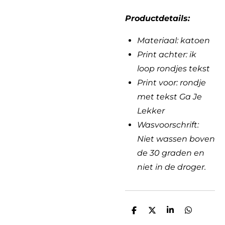
Productdetails:
Materiaal: katoen
Print achter: ik
loop rondjes tekst
Print voor: rondje
met tekst Ga Je
Lekker
Wasvoorschrift:
Niet wassen boven
de 30 graden en
niet in de droger.
D
D
S
D
e
e
h
e