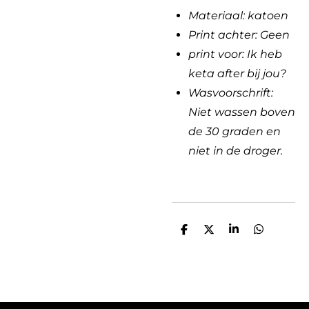
Materiaal: katoen
Print achter: Geen
print voor: Ik heb
keta after bij jou?
Wasvoorschrift:
Niet wassen boven
de 30 graden en
niet in de droger.
D
D
S
D
e
e
h
e
l
e
a
l
e
l
r
e
n
e
n