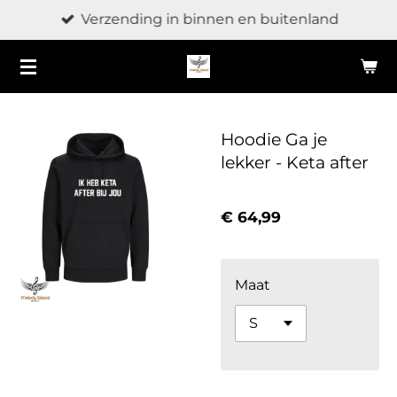
Verzending in binnen en buitenland
Ga
direct
naar
de
hoofdinhoud
Hoodie Ga je
lekker - Keta after
€ 64,99
Maat