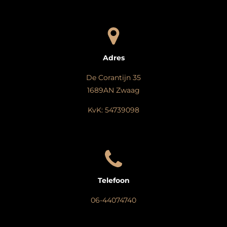
Adres
De Corantijn 35
1689AN Zwaag
KvK: 54739098
Telefoon
06-44074740