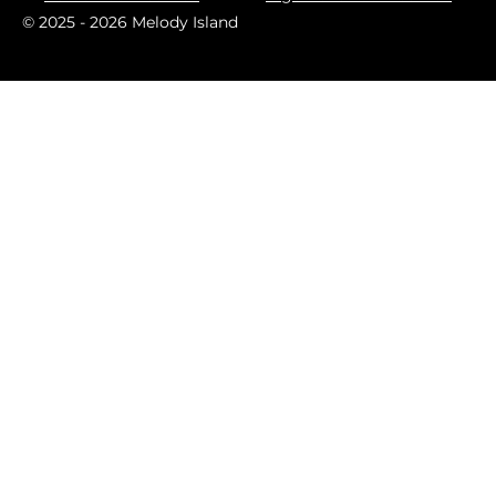
m
© 2025 - 2026 Melody Island