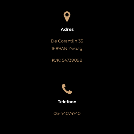
Adres
De Corantijn 35
1689AN Zwaag
KvK: 54739098
Telefoon
06-44074740