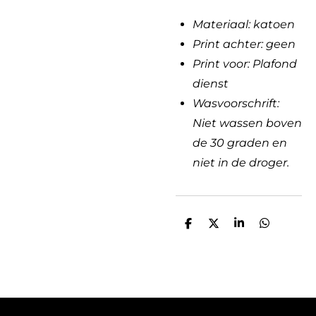
Materiaal: katoen
Print achter: geen
Print voor: Plafond
dienst
Wasvoorschrift:
Niet wassen boven
de 30 graden en
niet in de droger.
D
D
S
D
e
e
h
e
l
e
a
l
e
l
r
e
n
e
n