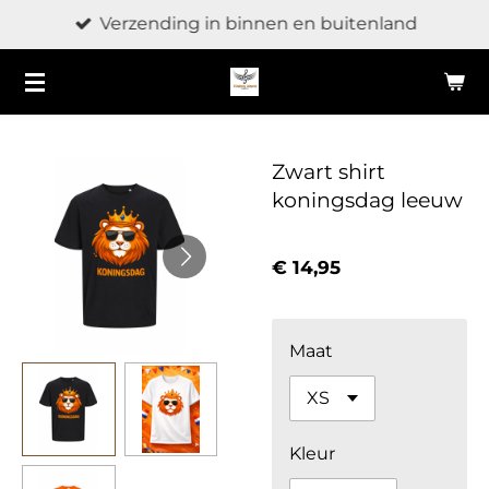
Verzending in binnen en buitenland
Ga
direct
naar
de
hoofdinhoud
Zwart shirt
koningsdag leeuw
€ 14,95
Maat
Kleur