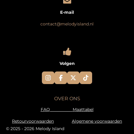
E-mail
contact@melodyisland.nl
Volgen
I
F
X
T
n
a
i
s
c
k
t
e
T
OVER ONS
a
b
o
g
o
k
FAQ
Maattabel
r
o
a
k
Retourvoorwaarden
Algemene voorwaarden
m
© 2025 - 2026 Melody Island