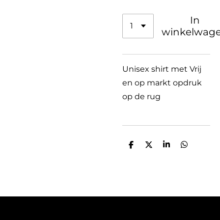
In
winkelwag
Unisex shirt met Vrij
en op markt opdruk
op de rug
D
D
S
D
e
e
h
e
l
e
a
l
e
l
r
e
n
e
n