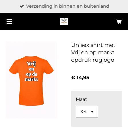
Verzending in binnen en buitenland
Ga
direct
naar
de
hoofdinhoud
Unisex shirt met
Vrij en op markt
opdruk ruglogo
€ 14,95
Maat