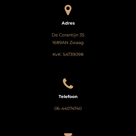
Adres
De Corantijn 35
1689AN Zwaag
KvK: 54739098
Telefoon
06-44074740