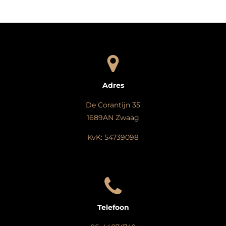
n
e
n
Adres
De Corantijn 35
1689AN Zwaag
KvK: 54739098
Telefoon