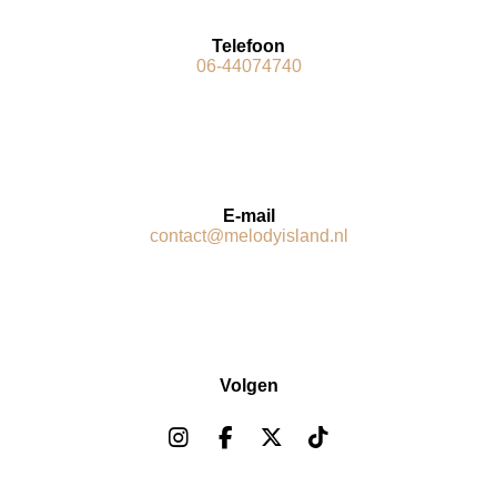
Telefoon
06-44074740
E-mail
contact@melodyisland.nl
Volgen
I
F
X
T
n
a
i
s
c
k