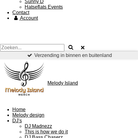
Sunny D
Hatseflats Events
Contact
Account
Verzending in binnen en buitenland
Melody Island
Home
Melody design
DJ's
DJ Madnezz
This is how we do it
DJ Bass Chaserz