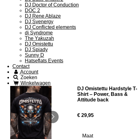
DJ Doctor of Conduction
DOC 2
DJ Rene Ablaze
DJ Svenergy
DJ Conflicted elements
dj Syndrome
The Yakuzah
DJ Omistettu
DJ Spiady
Sunny D
Hatseflats Events
Contact
Account
Zoeken
Winkelwagen
DJ Omistettu Hardstyle T-
Shirt – Power, Bass &
Attitude back
€ 29,95
Maat