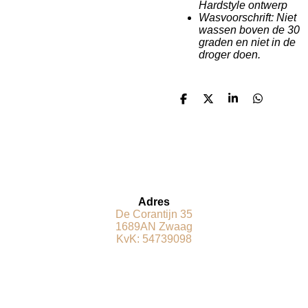
Hardstyle ontwerp
Wasvoorschrift: Niet
wassen boven de 30
graden en niet in de
droger doen.
D
D
S
D
e
e
h
e
l
e
a
l
e
l
r
e
n
e
n
Adres
De Corantijn 35
1689AN Zwaag
KvK: 54739098