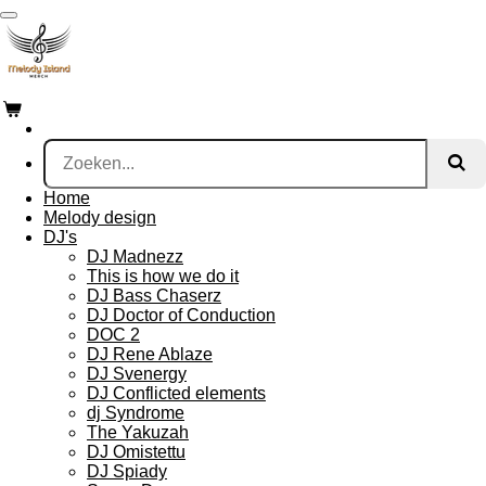
Ga
direct
naar
de
hoofdinhoud
Home
Melody design
DJ's
DJ Madnezz
This is how we do it
DJ Bass Chaserz
DJ Doctor of Conduction
DOC 2
DJ Rene Ablaze
DJ Svenergy
DJ Conflicted elements
dj Syndrome
The Yakuzah
DJ Omistettu
DJ Spiady