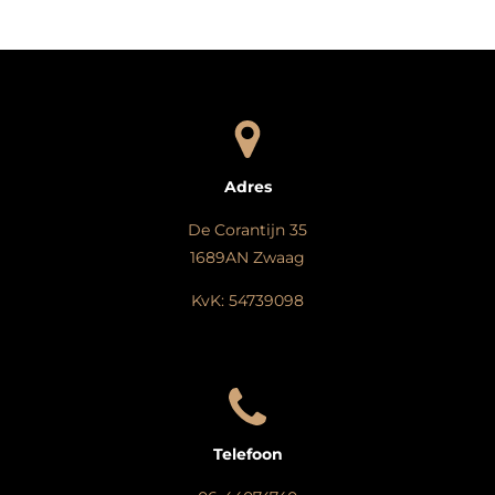
n
e
n
Adres
De Corantijn 35
1689AN Zwaag
KvK: 54739098
Telefoon