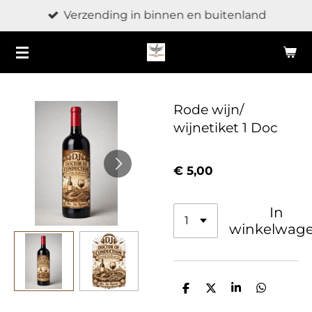
Verzending in binnen en buitenland
Ga
direct
naar
de
hoofdinhoud
Rode wijn/
wijnetiket 1 Doc
€ 5,00
In
winkelwag
D
D
S
D
e
e
h
e