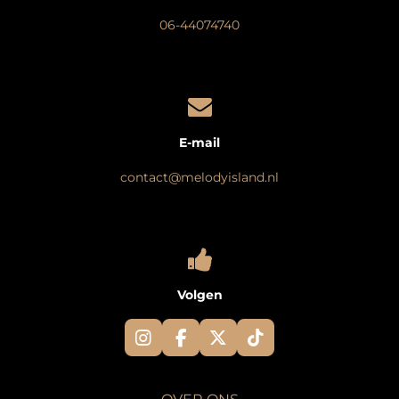
06-44074740
E-mail
contact@melodyisland.nl
Volgen
I
F
X
T
n
a
i
s
c
k
t
e
T