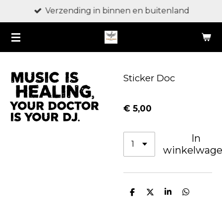
Verzending in binnen en buitenland
Ga
direct
naar
de
hoofdinhoud
Sticker Doc
€ 5,00
In
winkelwag
D
D
S
D
e
e
h
e
l
e
a
l
e
l
r
e