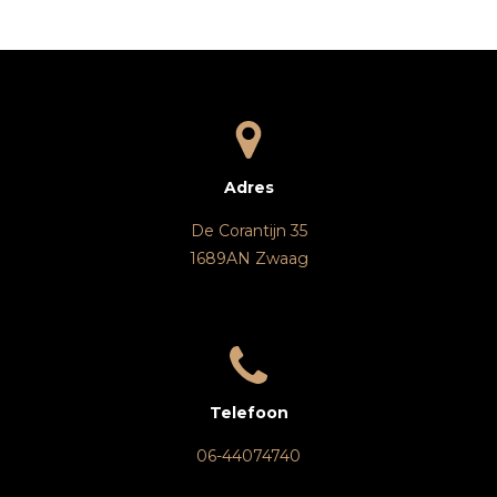
n
e
n
Adres
De Corantijn 35
1689AN Zwaag
Telefoon
06-44074740