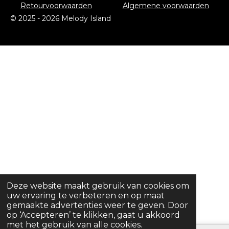
a
k
Retourvoorwaarden
Algemene voorwaarden
m
© 2025 - 2026 Melody Island
Deze website maakt gebruik van cookies om
uw ervaring te verbeteren en op maat
gemaakte advertenties weer te geven. Door
op ‘Accepteren’ te klikken, gaat u akkoord
met het gebruik van alle cookies.