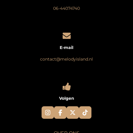
06-44074740
E-mail
contact@melodyisland.nl
Volgen
I
F
X
T
n
a
i
s
c
k
t
e
T