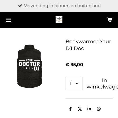
Verzending in binnen en buitenland
Ga
direct
naar
de
hoofdinhoud
Bodywarmer Your
DJ Doc
€ 35,00
In
winkelwag
D
D
S
D
e
e
h
e