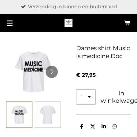
Verzending in binnen en buitenland
Ga
direct
naar
de
hoofdinhoud
Dames shirt Music
is medicine Doc
€ 27,95
In
winkelwag
D
D
S
D
e
e
h
e