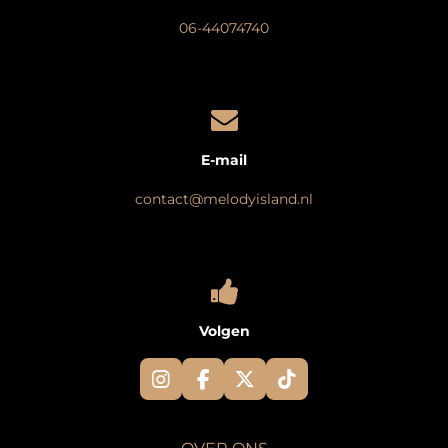
06-44074740
E-mail
contact@melodyisland.nl
Volgen
I
F
X
T
n
a
i
s
c
k
t
e
T