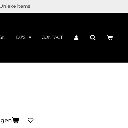
Unieke items
GN
DJ'S
CONTACT
agen