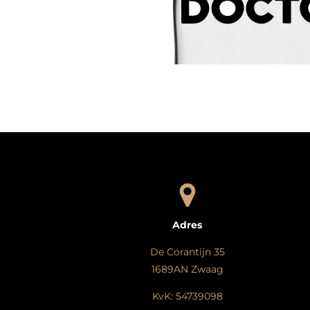
Adres
De Corantijn 35
1689AN Zwaag
KvK: 54739098