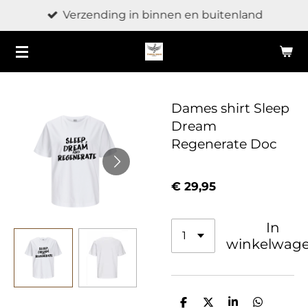
Verzending in binnen en buitenland
Ga
direct
naar
de
hoofdinhoud
Dames shirt Sleep
Dream
Regenerate Doc
€ 29,95
In
winkelwag
D
D
S
D