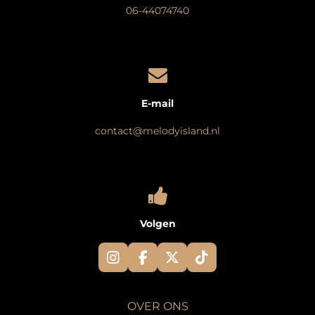
06-44074740
E-mail
contact@melodyisland.nl
Volgen
I
F
X
T
n
a
i
s
c
k
t
e
T
OVER ONS