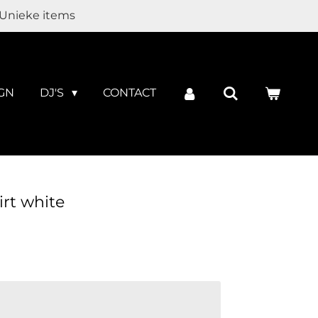
Unieke items
GN
DJ'S
CONTACT
irt white