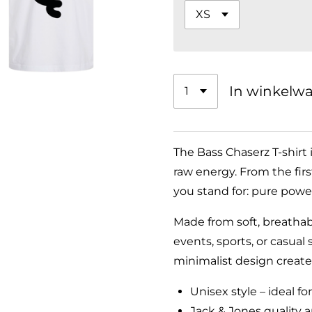
In winkelw
The Bass Chaserz T-shirt 
raw energy. From the firs
you stand for: pure pow
Made from soft, breathable
events, sports, or casual
minimalist design create a
Unisex style – ideal f
Jack & Jones quality 