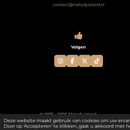
contact@melodyisland.nl
Volgen
I
F
X
T
n
a
i
s
c
k
t
e
T
a
b
o
g
o
k
r
o
a
k
m
© 2025 - 2026 Melody Island
Deze website maakt gebruik van cookies om uw ervar
Door op ‘Accepteren’ te klikken, gaat u akkoord met he