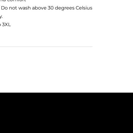
: Do not wash above 30 degrees Celsius
y.
o 3XL