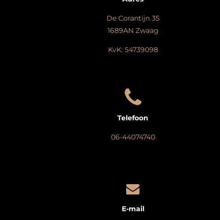
De Corantijn 35
1689AN Zwaag
KvK: 54739098
Telefoon
06-44074740
E-mail