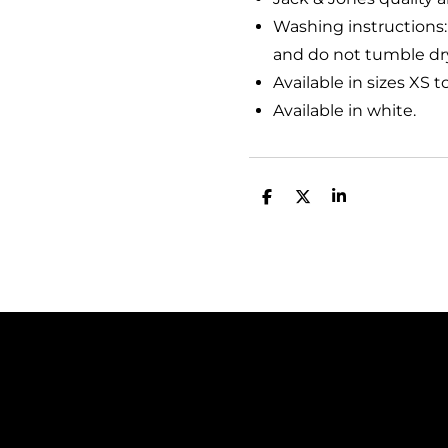
Washing instructions
and do not tumble dr
Available in sizes XS t
Available in white.
D
D
S
e
e
h
l
e
a
e
l
r
n
e