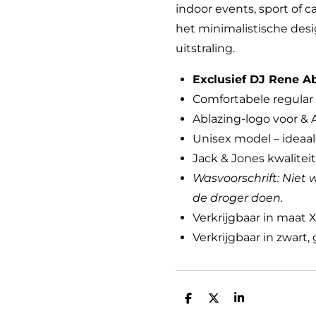
indoor events, sport of c
het minimalistische desig
uitstraling.
Exclusief DJ Rene A
Comfortabele regular 
Ablazing-logo voor & 
Unisex model – ideaal
Jack & Jones kwalitei
Wasvoorschrift: Niet 
de droger doen.
Verkrijgbaar in maat 
Verkrijgbaar in zwart, 
D
D
S
e
e
h