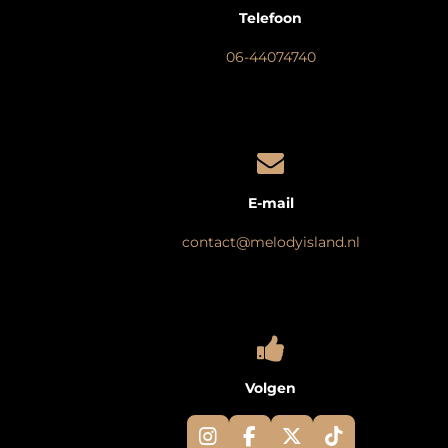
Telefoon
06-44074740
E-mail
contact@melodyisland.nl
Volgen
I
F
X
T