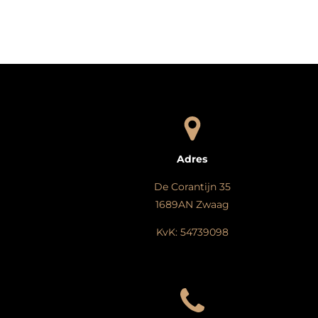
Adres
De Corantijn 35
1689AN Zwaag
KvK: 54739098