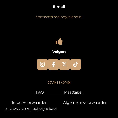
E-mail
contact@melodyisland.nl
Volgen
I
F
X
T
n
a
i
s
c
k
t
e
T
OVER ONS
a
b
o
g
o
k
FAQ
Maattabel
r
o
a
k
Retourvoorwaarden
Algemene voorwaarden
m
© 2025 - 2026 Melody Island