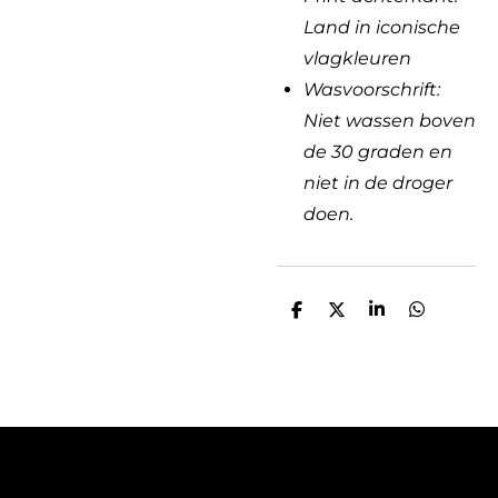
Land in iconische
vlagkleuren
Wasvoorschrift:
Niet wassen boven
de 30 graden en
niet in de droger
doen.
D
D
S
D
e
e
h
e
l
e
a
l
e
l
r
e
n
e
n