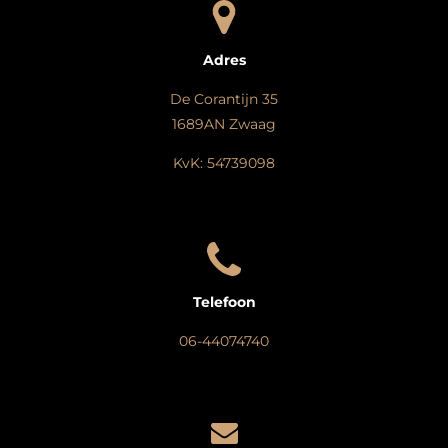
Adres
De Corantijn 35
1689AN Zwaag
KvK: 54739098
Telefoon
06-44074740