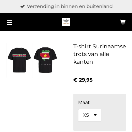
Verzending in binnen en buitenland
Ga
direct
naar
de
hoofdinhoud
T-shirt Surinaamse
trots van alle
kanten
€ 29,95
Maat