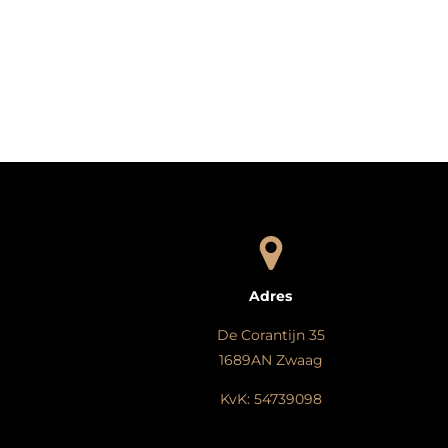
Adres
De Corantijn 35
1689AN Zwaag
KvK: 54739098