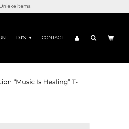
Unieke items
GN
DJ'S
CONTACT
ion “Music Is Healing” T-