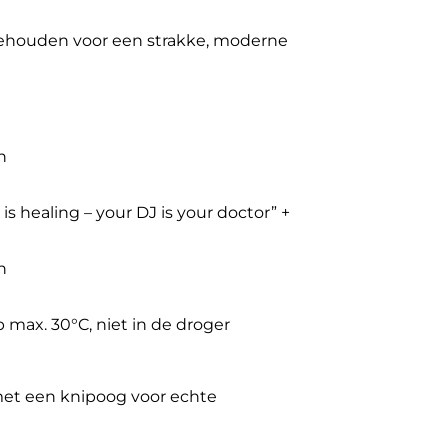
gehouden voor een strakke, moderne
n
 is healing – your DJ is your doctor” +
n
max. 30°C, niet in de droger
 met een knipoog voor echte