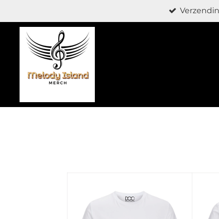
Verzendin
Ga
direct
naar
de
hoofdinhoud