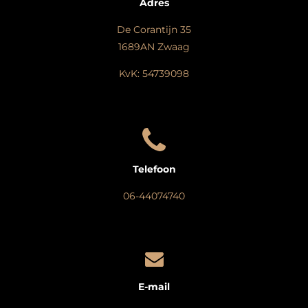
Adres
De Corantijn 35
1689AN Zwaag
KvK: 54739098
Telefoon
06-44074740
E-mail