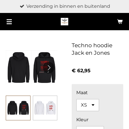
Verzending in binnen en buitenland
Ga
direct
naar
de
hoofdinhoud
Techno hoodie
Jack en Jones
€ 62,95
Maat
Kleur