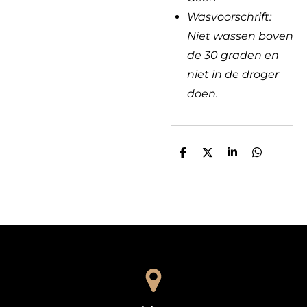
Wasvoorschrift:
Niet wassen boven
de 30 graden en
niet in de droger
doen.
D
D
S
D
e
e
h
e
l
e
a
l
e
l
r
e
n
e
n