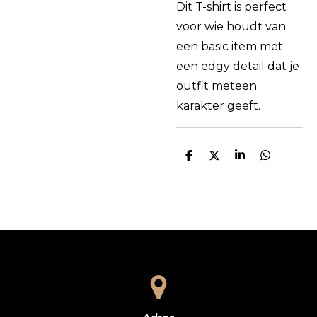
Dit T-shirt is perfect
voor wie houdt van
een basic item met
een edgy detail dat je
outfit meteen
karakter geeft.
D
D
S
D
e
e
h
e
l
e
a
l
e
l
r
e
n
e
n