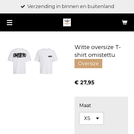
Verzending in binnen en buitenland
Ga
direct
naar
de
hoofdinhoud
Witte oversize T-
shirt omistettu
Oversize
€ 27,95
Maat