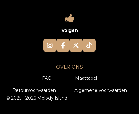
Volgen
I
F
X
T
n
a
i
s
c
k
t
e
T
OVER ONS
a
b
o
g
o
k
FAQ
Maattabel
r
o
a
k
Retourvoorwaarden
Algemene voorwaarden
m
© 2025 - 2026 Melody Island