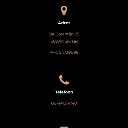
Adres
De Corantijn 35
1689AN Zwaag
KvK: 54739098
Telefoon
06-44074740