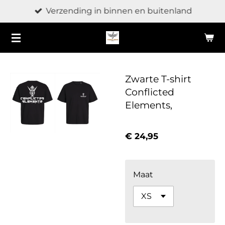
Verzending in binnen en buitenland
Ga
direct
naar
de
hoofdinhoud
Zwarte T-shirt
Conflicted
Elements,
€ 24,95
Maat