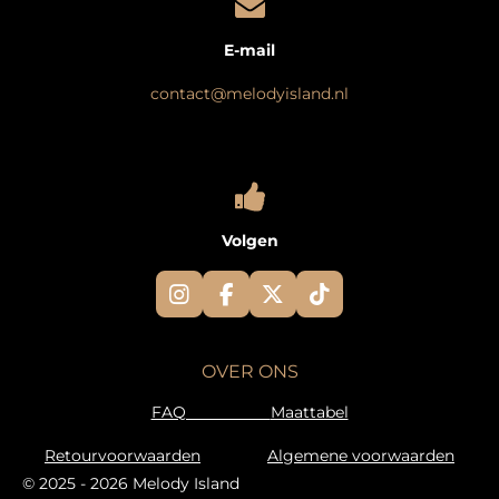
E-mail
contact@melodyisland.nl
Volgen
I
F
X
T
n
a
i
s
c
k
t
e
T
OVER ONS
a
b
o
g
o
k
FAQ
Maattabel
r
o
a
k
Retourvoorwaarden
Algemene voorwaarden
m
© 2025 - 2026 Melody Island