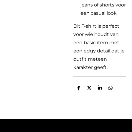
jeans of shorts voor
een casual look
Dit T-shirt is perfect
voor wie houdt van
een basic item met
een edgy detail dat je
outfit meteen
karakter geeft.
D
D
S
D
e
e
h
e
l
e
a
l
e
l
r
e
n
e
n