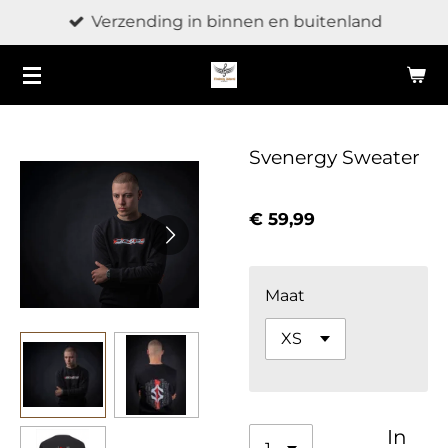
Verzending in binnen en buitenland
Ga
direct
naar
de
hoofdinhoud
Svenergy Sweater
€ 59,99
Maat
In