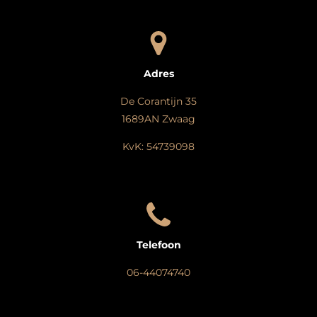
Adres
De Corantijn 35
1689AN Zwaag
KvK: 54739098
Telefoon
06-44074740