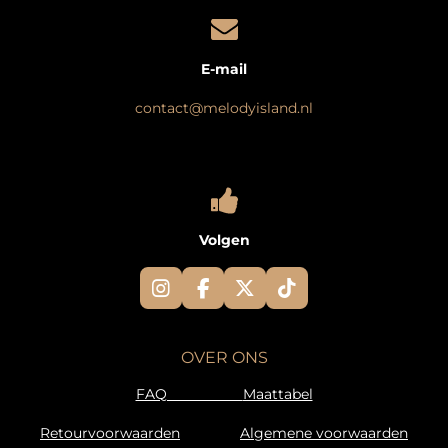
E-mail
contact@melodyisland.nl
Volgen
I
F
X
T
n
a
i
s
c
k
t
e
T
OVER ONS
a
b
o
g
o
k
FAQ
Maattabel
r
o
a
k
Retourvoorwaarden
Algemene voorwaarden