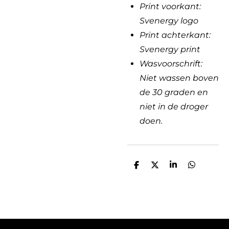
Print voorkant:
Svenergy logo
Print achterkant:
Svenergy print
Wasvoorschrift:
Niet wassen boven
de 30 graden en
niet in de droger
doen.
D
D
S
D
e
e
h
e
l
e
a
l
e
l
r
e
n
e
n