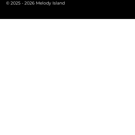
m
© 2025 - 2026 Melody Island