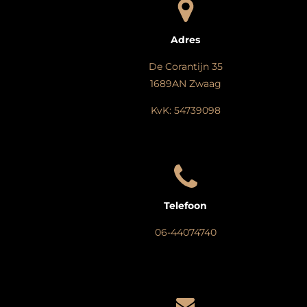
Adres
De Corantijn 35
1689AN Zwaag
KvK: 54739098
Telefoon
06-44074740