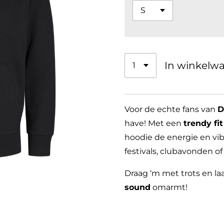
In winkelw
Voor de echte fans van
D
have! Met een
trendy fit
hoodie de energie en vibe
festivals, clubavonden o
Draag ‘m met trots en laa
sound
omarmt!