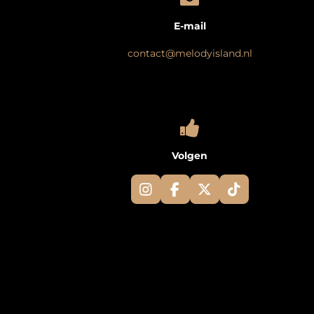
E-mail
contact@melodyisland.nl
Volgen
I
F
X
T
n
a
i
s
c
k
t
e
T
a
b
o
g
o
k
r
o
a
k
m