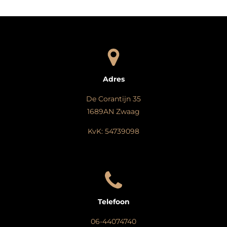
Adres
De Corantijn 35
1689AN Zwaag
KvK: 54739098
Telefoon
06-44074740