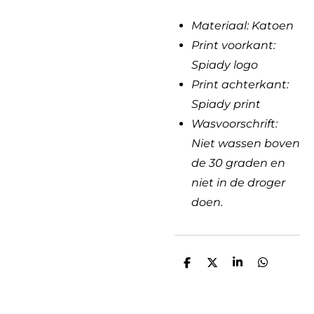
Materiaal: Katoen
Print voorkant:
Spiady logo
Print achterkant:
Spiady print
Wasvoorschrift:
Niet wassen boven
de 30 graden en
niet in de droger
doen.
D
D
S
D
e
e
h
e
l
e
a
l
e
l
r
e
n
e
n