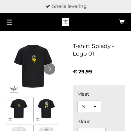
Snelle levering
Ga
direct
naar
de
hoofdinhoud
T-shirt Spiady -
Logo 01
€ 29,99
Maat
Kleur