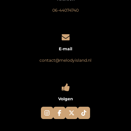
06-44074740
E-mail
contact@melodyisland.nl
Volgen
I
F
X
T
n
a
i
s
c
k