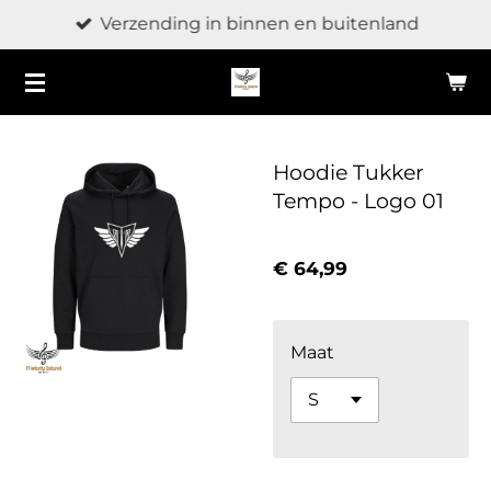
Verzending in binnen en buitenland
Ga
direct
naar
de
hoofdinhoud
Hoodie Tukker
Tempo - Logo 01
€ 64,99
Maat