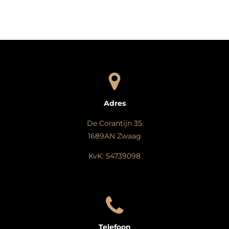
l
e
a
l
e
l
r
e
n
e
n
Adres
De Corantijn 35
1689AN Zwaag
KvK: 54739098
Telefoon