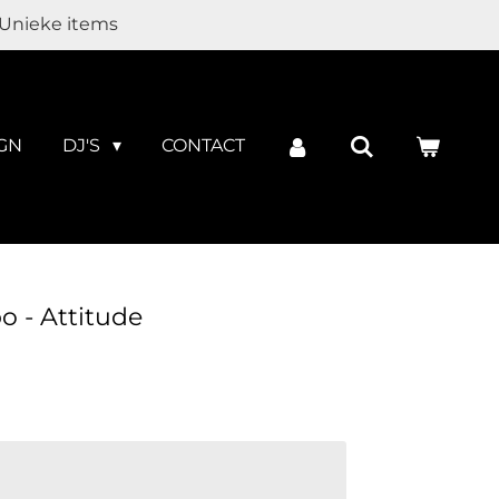
Unieke items
GN
DJ'S
CONTACT
 - Attitude