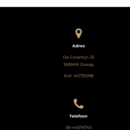
Adres
De Corantijn 35
1689AN Zwaag
KvK: 54739098
Telefoon
06-44074740