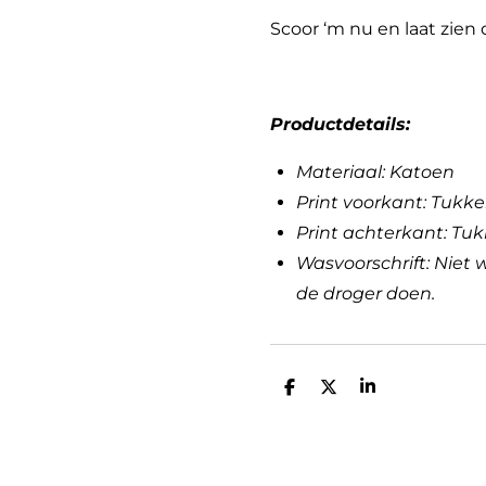
Scoor ‘m nu en laat zien d
Productdetails:
Materiaal: Katoen
Print voorkant: Tukk
Print achterkant: Tuk
Wasvoorschrift: Niet 
de droger doen.
D
D
S
e
e
h
l
e
a
e
l
r
n
e