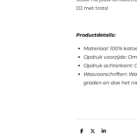
DJ met trots!
Productdetails:
Materiaal: 100% kato
Opdruk voorzijde: Om
Opdruk achterkant: 
Wasvoorschriften: Wa
graden en doe het nie
D
D
S