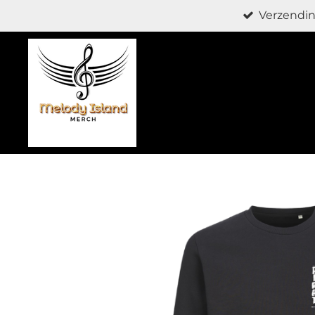
Verzendin
Ga
direct
naar
de
hoofdinhoud