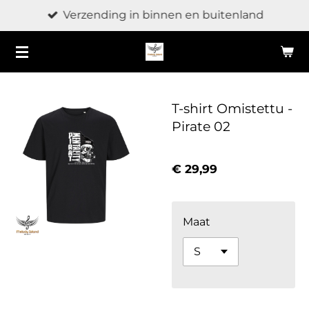
Verzending in binnen en buitenland
Ga
direct
naar
de
hoofdinhoud
T-shirt Omistettu -
Pirate 02
€ 29,99
Maat