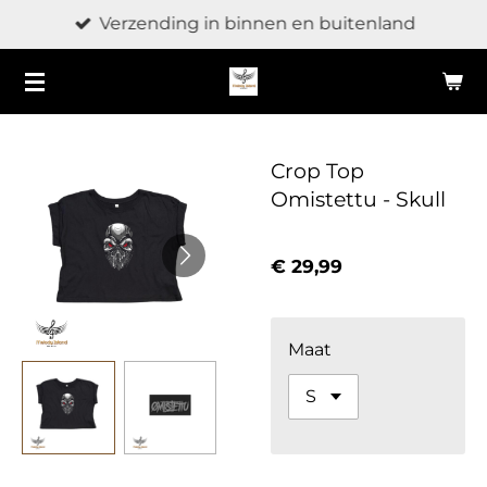
Verzending in binnen en buitenland
Ga
direct
naar
de
hoofdinhoud
Crop Top
Omistettu - Skull
€ 29,99
Maat