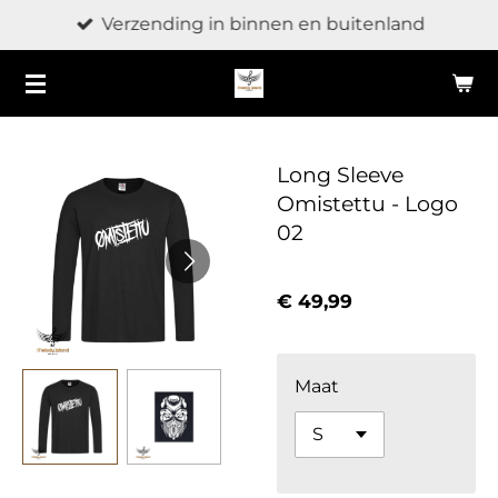
Verzending in binnen en buitenland
Ga
direct
naar
de
hoofdinhoud
Long Sleeve
Omistettu - Logo
02
€ 49,99
Maat