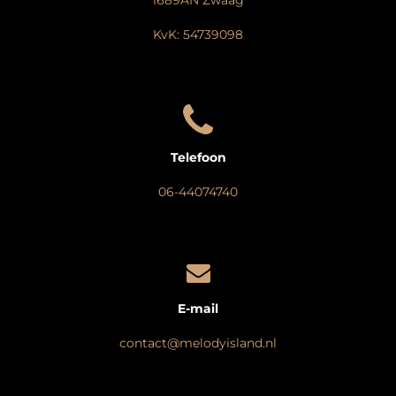
1689AN Zwaag
KvK: 54739098
Telefoon
06-44074740
E-mail
contact@melodyisland.nl