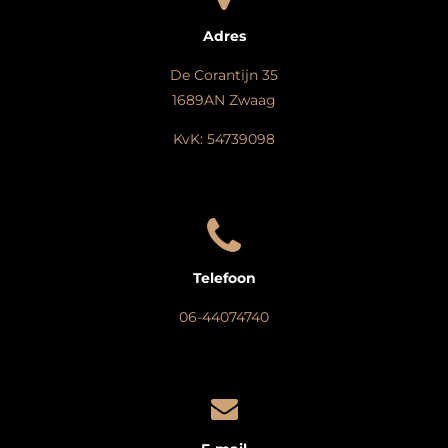
Adres
De Corantijn 35
1689AN Zwaag
KvK: 54739098
Telefoon
06-44074740