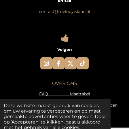
E-mail
contact@melodyisland.nl
Volgen
I
F
X
T
n
a
i
s
c
k
t
e
T
OVER ONS
a
b
o
g
o
k
FAQ
Maattabel
r
o
a
k
Retourvoorwaarden
Algemene voorwaarden
Deze website maakt gebruik van cookies
m
om uw ervaring te verbeteren en op maat
© 2025 - 2026 Melody Island
gemaakte advertenties weer te geven. Door
op ‘Accepteren’ te klikken, gaat u akkoord
met het gebruik van alle cookies.