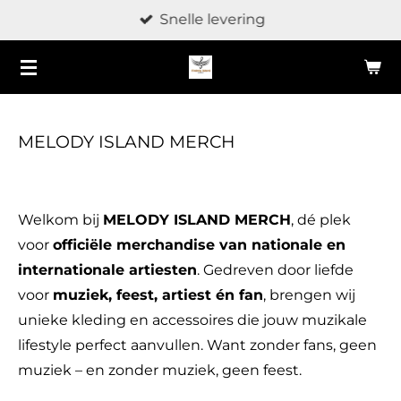
Snelle levering
Ga
direct
naar
de
hoofdinhoud
MELODY ISLAND MERCH
Welkom bij
MELODY ISLAND MERCH
, dé plek
voor
officiële merchandise van nationale en
internationale artiesten
. Gedreven door liefde
voor
muziek, feest, artiest én fan
, brengen wij
unieke kleding en accessoires die jouw muzikale
lifestyle perfect aanvullen. Want zonder fans, geen
muziek – en zonder muziek, geen feest.